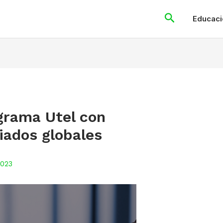
Search
Educaci
grama Utel con
liados globales
2023