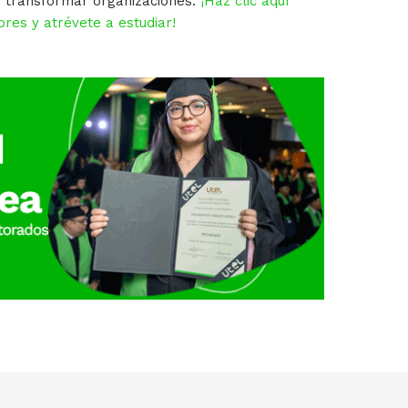
y transformar organizaciones.
¡Haz clic aquí
res y atrévete a estudiar!