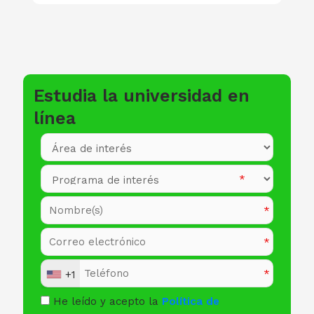
Estudia la universidad en
línea
+1
He leído y acepto la
Política de