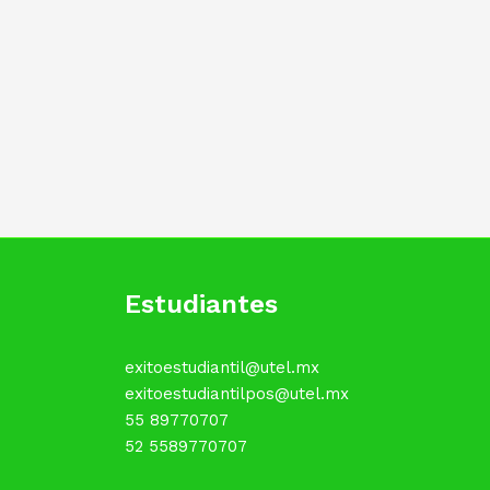
Estudiantes
exitoestudiantil@utel.mx
exitoestudiantilpos@utel.mx
55 89770707
52 5589770707