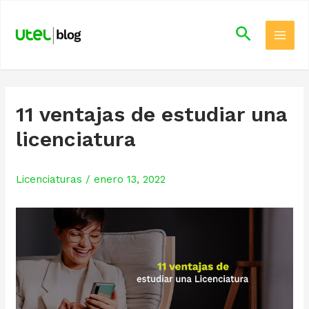
Skip
Main
to
Search
Men
content
11 ventajas de estudiar una
licenciatura
Licenciaturas
/
enero 13, 2022