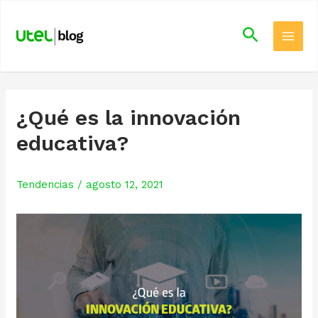
Skip
Main
to
Search
Men
content
¿Qué es la innovación
educativa?
Tendencias
/
agosto 12, 2021