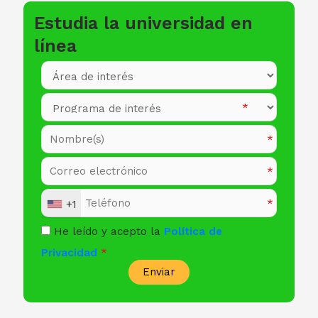
Estudia la universidad en
línea
+1
He leído y acepto la
Política de
Privacidad
Enviar