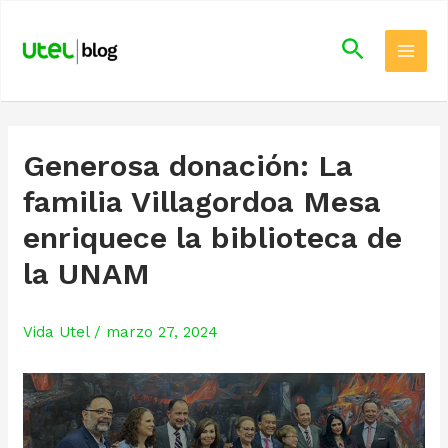
Skip
Main
to
Search
Men
content
Generosa donación: La
familia Villagordoa Mesa
enriquece la biblioteca de
la UNAM
Vida Utel
/
marzo 27, 2024