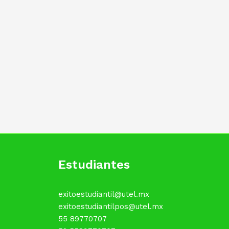
Estudiantes
exitoestudiantil@utel.mx
exitoestudiantilpos@utel.mx
55 89770707