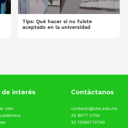
Tips: Qué hacer si no fuiste
aceptado en la universidad
 de interés
Contáctanos
e Utel
contacto@utel.edu.mx
 académica
55 8977 0700
nes
52 15589770700