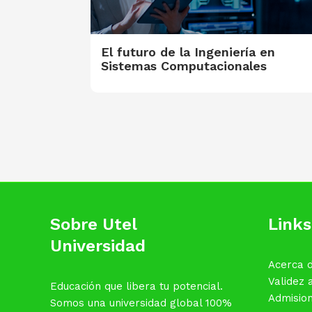
El futuro de la Ingeniería en
Sistemas Computacionales
Sobre Utel
Links
Universidad
Acerca d
Validez
Educación que libera tu potencial.
Admisio
Somos una universidad global 100%