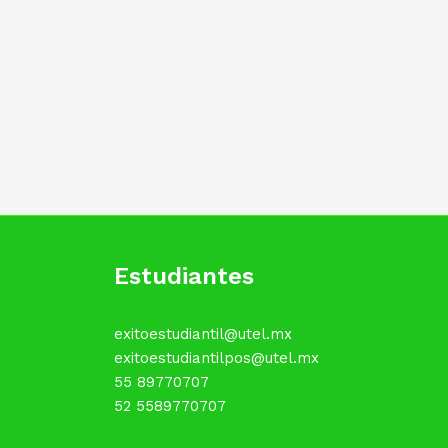
Estudiantes
exitoestudiantil@utel.mx
exitoestudiantilpos@utel.mx
55 89770707
52 5589770707