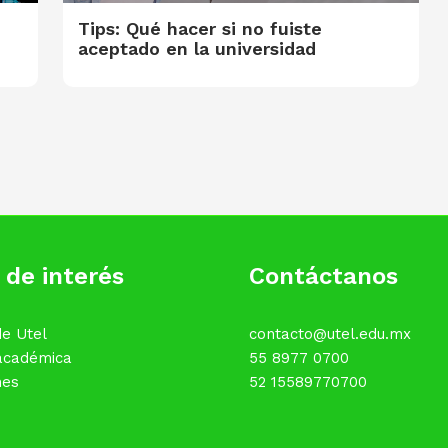
Tips: Qué hacer si no fuiste
aceptado en la universidad
 de interés
Contáctanos
e Utel
contacto@utel.edu.mx
 académica
55 8977 0700
nes
52 15589770700