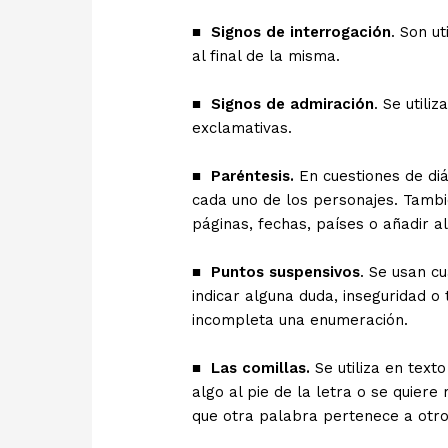
■
Signos de interrogación
. Son u
al final de la misma.
■
Signos de admiración
. Se utili
exclamativas.
■
Paréntesis.
En cuestiones de diá
cada uno de los personajes. Tambié
páginas, fechas, países o añadir a
■
P
untos suspensivos
. Se usan c
indicar alguna duda, inseguridad o
incompleta una enumeración.
■
Las comillas.
Se utiliza en texto
algo al pie de la letra o se quiere 
que otra palabra pertenece a otro