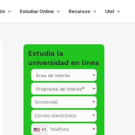
ón
Estudiar Online
Recursos
Utel
Estudia la
universidad en línea
+1