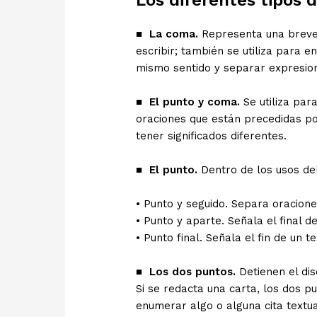
Los diferentes tipos 
■
La coma.
Representa una breve 
escribir; también se utiliza para 
mismo sentido y separar expresione
■
El punto y coma.
Se utiliza pa
oraciones que están precedidas p
tener significados diferentes.
■
El punto.
Dentro de los usos del
• Punto y seguido. Separa oracion
• Punto y aparte. Señala el final d
• Punto final. Señala el fin de un te
■
Los dos puntos.
Detienen el dis
Si se redacta una carta, los dos p
enumerar algo o alguna cita textua