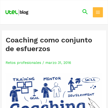
Skip
Main
to
Search
Men
content
Coaching como conjunto
de esfuerzos
Retos profesionales
/
marzo 31, 2016