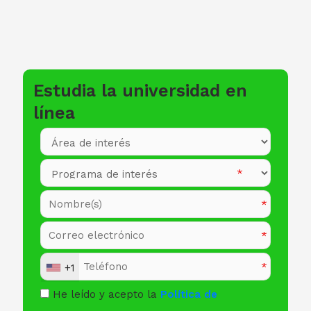
Estudia la universidad en
línea
+1
He leído y acepto la
Política de