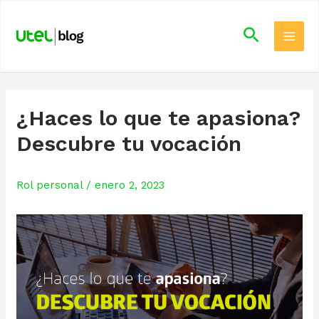
Skip
Main
to
Search
Men
content
¿Haces lo que te apasiona?
Descubre tu vocación
Rol personal
/
enero 2, 2023